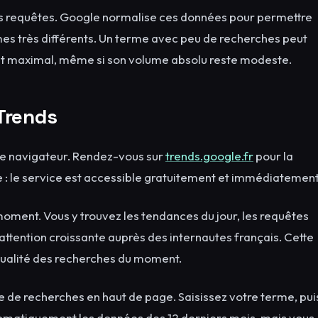
 des requêtes. Google normalise ces données pour permettre
es très différents. Un terme avec peu de recherches peut
ntérêt maximal, même si son volume absolu reste modeste.
Trends
tre navigateur. Rendez-vous sur
trends.google.fr
pour la
se : le service est accessible gratuitement et immédiatement
moment. Vous y trouvez les tendances du jour, les requêtes
 attention croissante auprès des internautes français. Cette
tualité des recherches du moment.
re de recherches en haut de page. Saisissez votre terme, pui
automatiquement les données des 12 derniers mois, mais vous