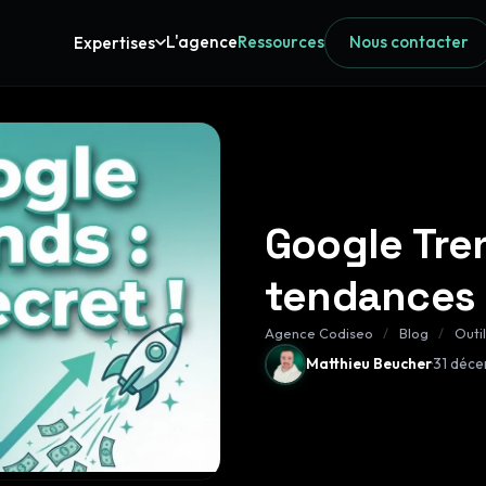
L'agence
Ressources
Nous contacter
Expertises
Google Tren
tendances
Agence Codiseo
/
Blog
/
Outi
·
Matthieu Beucher
31 déc